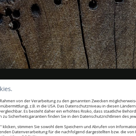
schutz in Köthen
ies.
im Rahmen von der Verarbeitung zu den genannten Zwecken möglicherwei
nübermittlung), z.B. in die USA. Das Datenschutzniveau in diesen Ländern 
rgleichbar. Es besteht daher ein erhöhtes Risiko, dass staatliche Behör
Kampf an
zu Sicherheitsgarantien finden Sie in den Datenschutzrichtlinien des jew
 klicken, stimmen Sie sowohl dem Speichern und Abrufen von Information
enden Datenverarbeitung für die nachfolgend dargestellten bzw. die von
hinterlässt nicht nur an Möbeln seine Spuren, sondern