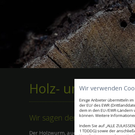
Holz- und Bauten
Wir verwenden Cook
Einige Anbieter übermitteln 
der EU/ des EWR (Drittlanddate
dem in den EU-/EWR-Ländern ve
Wir sagen dem Holzwurm den 
können. Weitere Informationen 
Indem Sie auf „ALLE ZULASSEN"
1 TDDDG) sowie der anschließ
Der Holzwurm, auch als Hausbock bekannt, 