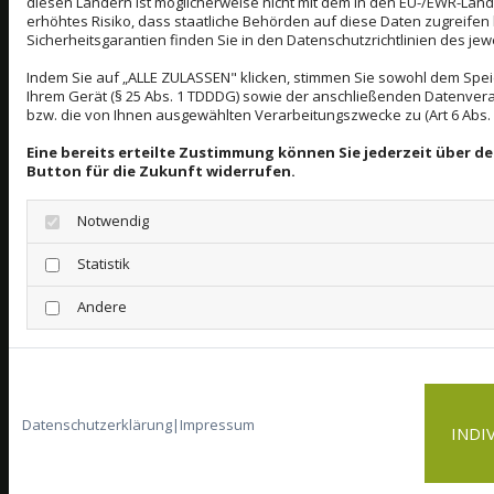
diesen Ländern ist möglicherweise nicht mit dem in den EU-/EWR-Länd
erhöhtes Risiko, dass staatliche Behörden auf diese Daten zugreifen
besonderen Voraussetzungen der Art. 44 ff. DS-GVO
Sicherheitsgarantien finden Sie in den Datenschutzrichtlinien des jew
erfüllt sind. Dies schließt insbesondere den
Indem Sie auf „ALLE ZULASSEN" klicken, stimmen Sie sowohl dem Spe
Abschluss von Standard Datenschutzklauseln
Ihrem Gerät (§ 25 Abs. 1 TDDDG) sowie der anschließenden Datenvera
bzw. die von Ihnen ausgewählten Verarbeitungszwecke zu (Art 6 Abs. 1 
(nachfolgend: „
EU-SCC
“) mit dem Subunternehmer
Eine bereits erteilte Zustimmung können Sie jederzeit über d
ein. Hierfür hat der Auftragnehmer das Modul
Button für die Zukunft widerrufen.
„Processor to Processor“ zu nutzen sowie ein sog.
Notwendig
„Transfer Impact Assessment“ (nachfolgend: „
TIA
“)
durchzuführen.
Statistik
Für die USA wurde diesbezüglich ein
Andere
Übereinkommen zwischen der Europäischen Union
und den USA abgeschlossen, der die Einhaltung
europäischer Datenschutzstandards bei
Datenschutzerklärung
|
Impressum
Datenverarbeitungen in den USA gewährleisten soll
INDI
(EU-US Data Privacy Framework, DPF). Danach wird